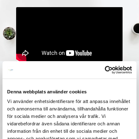
Tidigare kan borttagning ha varit effektivt för
vanliga gråskaletatueringar med varierande
Denna webbplats använder cookies
nivåer av skuggning, men när det gällde djupa
pigment som svart, blått och grönt var alltid något
Vi använder enhetsidentifierare för att anpassa innehållet
kvar. PicoPlus lasertatueringborttagning kan dock
och annonserna till användarna, tillhandahålla funktioner
bryta upp det svåraste och envisaste bläcket och
lämna din hud nästan lika klar som en bebis
för sociala medier och analysera vår trafik. Vi
rumpa.
vidarebefordrar även sådana identifierare och annan
information från din enhet till de sociala medier och
annons- och analysföretag som vi samarbetar med.