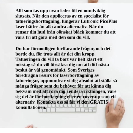
Allt som tas upp ovan leder till en oundviklig
slutsats. När den appliceras av en specialist för
tatueringsborttagning, fungerar Lutronic PicoPlus
laser bättre än alla andra alternativ. När du
rensar din hud från oönskat bläck kommer du att
vara fri att göra med den som du vill.
Du har förmodligen fortfarande frågor, och det
borde du, för trots allt är det din kropp.
Tatueringen du vill ta bort var helt klart ett
misstag så du vill försäkra dig om att ditt nästa
beslut är väl genomtänkt. Som Sveriges
föredragna resurs för laserborttagning av
tatueringar, uppmuntrar vi dig absolut att ställa så
många frågor som du behöver för att känna dig
bekväm med att röra dig i endera riktningen, vare
sig det är för borttagning eller en cover-up som ett
alternativ.
Kontakta oss
så får vi den GRATIS
konsultationen.