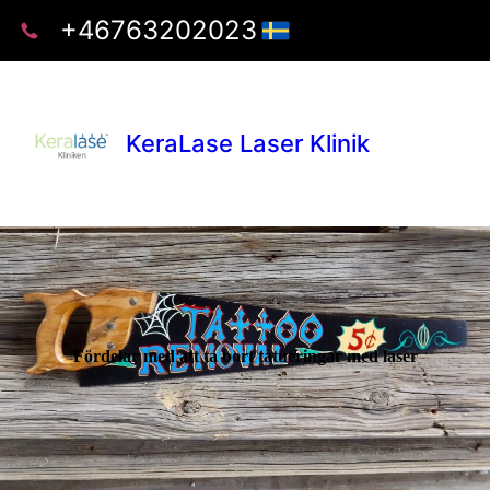
+46763202023
KeraLase Laser Klinik
Fördelar med att ta bort tatueringar med laser