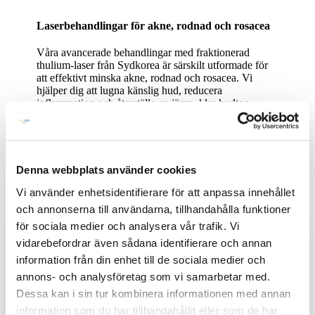
Laserbehandlingar för akne, rodnad och rosacea
Våra avancerade behandlingar med fraktionerad
thulium-laser från Sydkorea är särskilt utformade för
att effektivt minska akne, rodnad och rosacea. Vi
hjälper dig att lugna känslig hud, reducera
inflammation och återställa en jämn, klar hudton –
med minimal återhämtningstid och säkra
resultat för
alla hudtyper
.
Denna webbplats använder cookies
Vi använder enhetsidentifierare för att anpassa innehållet
och annonserna till användarna, tillhandahålla funktioner
för sociala medier och analysera vår trafik. Vi
™
AcneClear
vidarebefordrar även sådana identifierare och annan
Effektiv behandling för aktiv akne – lugnar inflammation och
information från din enhet till de sociala medier och
förebygger nya utbrott med fraktionerad thulium-laser.
annons- och analysföretag som vi samarbetar med.
Dessa kan i sin tur kombinera informationen med annan
Läs mer
information som du har tillhandahållit eller som de har