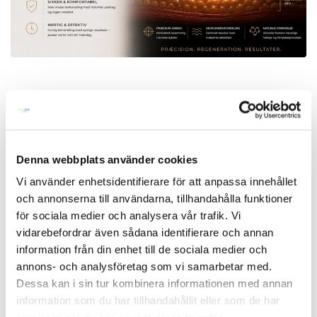
Minimal downtime
XERF™ er udviklet til effektiv hudopstramning og forbedring af
hudkvaliteten med minimal downtime og kortere restitutionstid.
Denna webbplats använder cookies
Alle hudtyper
Vi använder enhetsidentifierare för att anpassa innehållet
Sikker og velegnet til alle hudtyper og hudtoner — inklusive
och annonserna till användarna, tillhandahålla funktioner
mørkere hud.
för sociala medier och analysera vår trafik. Vi
Kontrolleret regenerering
vidarebefordrar även sådana identifierare och annan
information från din enhet till de sociala medier och
XERF™ er udviklet til at stimulere hudens naturlige
annons- och analysföretag som vi samarbetar med.
fornyelsesprocesser på en mere kontrolleret måde — uden unødig
varmepåvirkning eller overdreven belastning af huden.
Dessa kan i sin tur kombinera informationen med annan
information som du har tillhandahållit eller som de har