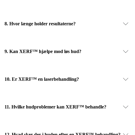
8. Hvor længe holder resultaterne?
9. Kan XERF™ hjælpe mod løs hud?
10. Er XERF™ en laserbehandling?
11. Hvilke hudproblemer kan XERF™ behandle?
12. Hvad sker der i huden efter en XERF™-behandling?