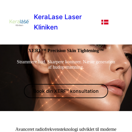
KeraLase Laser
Kliniken
XERF™ Precision Skin Tightening™
Strammere hud. Skarpere konturer. Næste generation
af hudopstramning.
Book din XERF™ konsultation
Avanceret radiofrekvensteknologi udviklet til moderne