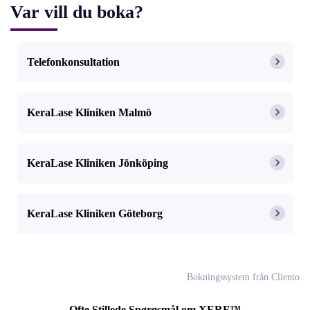
Var vill du boka?
Telefonkonsultation
KeraLase Kliniken Malmö
KeraLase Kliniken Jönköping
KeraLase Kliniken Göteborg
Bokningssystem från Cliento
Ofte Stillede Spørgsmål om XERF™