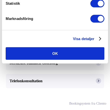
Statistik
Er det dit første besøg? Book først en gratis konsultation på
klinikken eller via en telefonsamtale.
Marknadsföring
Hvor vil du booke?
Visa detaljer
KeraLase Kliniken Malmö
OK
KeraLase Kliniken Göteborg
Telefonkonsultation
Bookingsystem fra Cliento