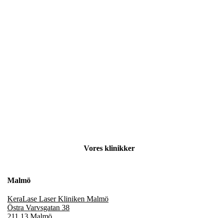
Vores klinikker
Malmö
KeraLase Laser Kliniken Malmö
Östra Varvsgatan 38
211 13 Malmö