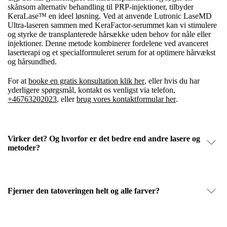
skånsom alternativ behandling til PRP-injektioner, tilbyder
KeraLase™ en ideel løsning. Ved at anvende Lutronic LaseMD
Ultra-laseren sammen med KeraFactor-serummet kan vi stimulere
og styrke de transplanterede hårsække uden behov for nåle eller
injektioner. Denne metode kombinerer fordelene ved avanceret
laserterapi og et specialformuleret serum for at optimere hårvækst
og hårsundhed.
For at
booke en gratis konsultation klik her
, eller hvis du har
yderligere spørgsmål, kontakt os venligst via telefon,
+46763202023
, eller
brug vores kontaktformular her
.
Virker det? Og hvorfor er det bedre end andre lasere og
metoder?
Fjerner den tatoveringen helt og alle farver?