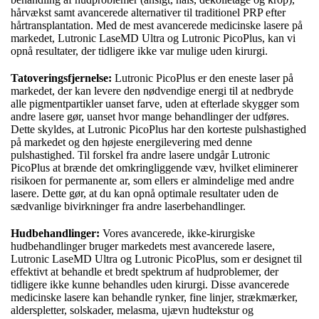
hårvækst samt avancerede alternativer til traditionel PRP efter
hårtransplantation. Med de mest avancerede medicinske lasere på
markedet, Lutronic LaseMD Ultra og Lutronic PicoPlus, kan vi
opnå resultater, der tidligere ikke var mulige uden kirurgi.
Tatoveringsfjernelse:
Lutronic PicoPlus er den eneste laser på
markedet, der kan levere den nødvendige energi til at nedbryde
alle pigmentpartikler uanset farve, uden at efterlade skygger som
andre lasere gør, uanset hvor mange behandlinger der udføres.
Dette skyldes, at Lutronic PicoPlus har den korteste pulshastighed
på markedet og den højeste energilevering med denne
pulshastighed. Til forskel fra andre lasere undgår Lutronic
PicoPlus at brænde det omkringliggende væv, hvilket eliminerer
risikoen for permanente ar, som ellers er almindelige med andre
lasere. Dette gør, at du kan opnå optimale resultater uden de
sædvanlige bivirkninger fra andre laserbehandlinger.
Hudbehandlinger:
Vores avancerede, ikke-kirurgiske
hudbehandlinger bruger markedets mest avancerede lasere,
Lutronic LaseMD Ultra og Lutronic PicoPlus, som er designet til
effektivt at behandle et bredt spektrum af hudproblemer, der
tidligere ikke kunne behandles uden kirurgi. Disse avancerede
medicinske lasere kan behandle rynker, fine linjer, strækmærker,
alderspletter, solskader, melasma, ujævn hudtekstur og