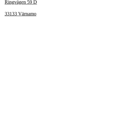
R
ingvägen 59 D
33133 Värnamo