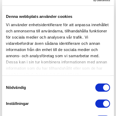
Kan Keralase hårvækstbehandling hjælpe med skæg og
overskæg?
Denna webbplats använder cookies
Vi använder enhetsidentifierare för att anpassa innehållet
Hvordan aflyser jeg min tid, og hvad sker der, hvis jeg
och annonserna till användarna, tillhandahålla funktioner
aflyser for sent?
för sociala medier och analysera vår trafik. Vi
vidarebefordrar även sådana identifierare och annan
information från din enhet till de sociala medier och
annons- och analysföretag som vi samarbetar med.
Har du spørgsmål eller bekymringer?
Dessa kan i sin tur kombinera informationen med annan
information som du har tillhandahållit eller som de har
samlat in när du har använt deras tjänster.
Samtyckesval
Nödvändig
Inställningar
Book tid