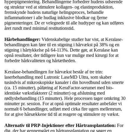
hyperpigmentering. Behandlingerne forbedrer hudens udseende
og struktur ved at stimulere kollagen- og elastinproduktion,
fremskynde hudens naturlige helingsproces, behandle
inflammationer i alle hudlag inklusive blodkar og fjerne
pigmenteringer. De er velegnede til alle hudtyper og kan udføres
året rundt med minimal restitutionstid.
Hårbehandlinger:
Videnskabelige studier har vist, at Keralase-
behandlingen kan føre til en stigning i hårvækst på 38% og en
stigning i hårtykkelse på 64-113%. Dette gør, at Keralase kan
opnå resultater, der tidligere kun var mulige med kirurgi for at
forbedre hårkvaliteten og hårtætheden.
Keralase-behandlingen for hårvækst består af tre trin:
laserbehandling med Lutronic LaseMD Ultra, som skaber
tusindvis af mikroskopiske kanaler i din hovedbund uden smerte
(ca. 15 minutter), påføring af KeraFactor-serumet med bio-
identiske vækstfaktorer (2 minutter) og afslutning med
rødlysbehandling (15 minutter). Hele processen tager omkring 30
minutter pr. session. For at opnå optimale resultater anbefaler vi
normalt 6 behandlinger, udført med cirka fire ugers mellemrum,
for at give hårsækkene tid til at reagere og stimulere ny vækst.
Alternativ til PRP-Injektioner
efter Hårtransplantation:
For
dig, der har gennemgået en hårtransplantation og søger en