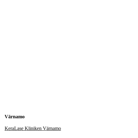
Värnamo
KeraLase Kliniken Värnamo